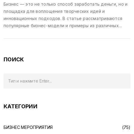
Бизнес — это не только способ заработать деньги, но и
площадка для воплощения творческих идей и
инновационных подходов. В статье рассматриваются
популярные бизнес-модели и примеры из различных
отраслей, рассказано о крупных бизнес-конференциях,
на которых можно почерпнуть новые знания и
вдохновение. Упоминаются ключевые аспекты, которые
делают бизнес успешным. Обсуждаем, как участие в
ПОИСК
конференциях может помочь в развитии бизнеса и
прокачке личных навыков.
КАТЕГОРИИ
БИЗНЕС МЕРОПРИЯТИЯ
(75)