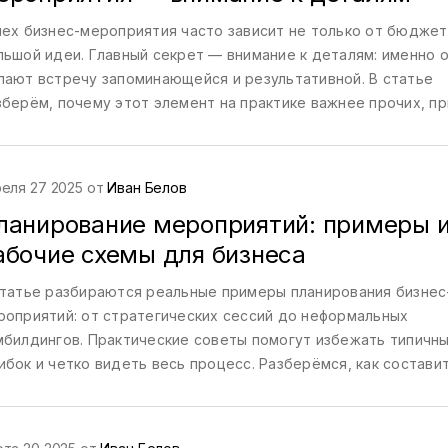
пех бизнес-мероприятия часто зависит не только от бюджет
льшой идеи. Главный секрет — внимание к деталям: именно 
лают встречу запоминающейся и результативной. В статье
зберём, почему этот элемент на практике важнее прочих, п
нкретные примеры и ошибки, которых стоит избегать. Подел
йфхаками для организаторов, чтобы всё прошло без сбоев. У
о нужно предусмотреть на каждом этапе подготовки.
еля 27 2025 от
Иван Белов
ланирование мероприятий: примеры 
абочие схемы для бизнеса
статье разбираются реальные примеры планирования бизнес
роприятий: от стратегических сессий до неформальных
мбилдингов. Практические советы помогут избежать типичн
ибок и четко видеть весь процесс. Разберёмся, как составит
брать локацию и правильно организовать команду. Приведё
тории успеха и провалов. Читатель найдёт инсайты, которые
могут сделать следующее мероприятие эффективным.