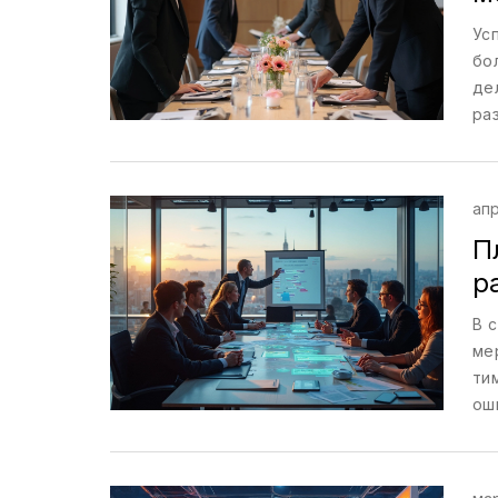
Ус
бо
де
ра
ко
ла
чт
апр
П
р
В 
ме
ти
ош
вы
ис
по