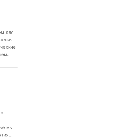
ом для
ечения
ические
шем
ло
т
тье мы
ятия