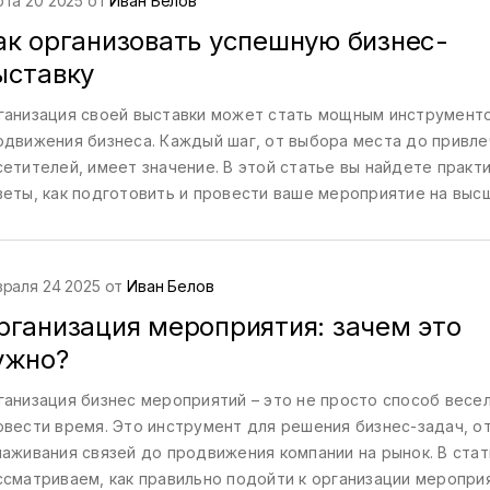
рта 20 2025 от
Иван Белов
ак организовать успешную бизнес-
ыставку
ганизация своей выставки может стать мощным инструмент
одвижения бизнеса. Каждый шаг, от выбора места до привл
сетителей, имеет значение. В этой статье вы найдете практ
веты, как подготовить и провести ваше мероприятие на выс
овне, а также узнаете примеры успешных выставок.
враля 24 2025 от
Иван Белов
рганизация мероприятия: зачем это
ужно?
ганизация бизнес мероприятий – это не просто способ весе
овести время. Это инструмент для решения бизнес-задач, о
лаживания связей до продвижения компании на рынок. В ста
ссматриваем, как правильно подойти к организации меропри