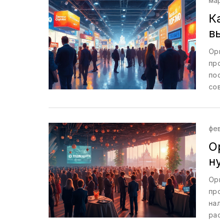
ма
К
в
Ор
пр
по
со
ур
фе
О
н
Ор
пр
на
ра