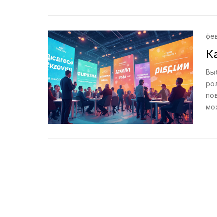
дл
вы
по
фев
К
Вы
ро
по
мо
вн
эт
на