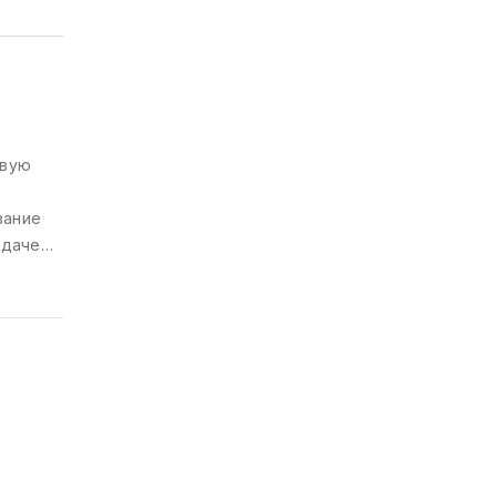
ание,
о
евую
вание
адаче
. В
ое