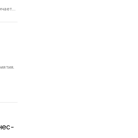
ичает
и как
мся
в
иятия.
ить
орируют
нес-