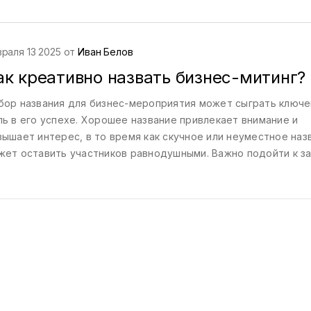
я достижения максимального эффекта. Правильное планиров
бор формата, и адаптация под специфики аудитории – все эт
зволяет решать важные задачи бизнеса через мероприятия.
раля 13 2025 от
Иван Белов
ак креативно назвать бизнес-митинг?
бор названия для бизнес-мероприятия может сыграть ключ
ль в его успехе. Хорошее название привлекает внимание и
вышает интерес, в то время как скучное или неуместное наз
жет оставить участников равнодушными. Важно подойти к з
имательно, учитывая цели мероприятия и целевую аудиторию
ой статье мы рассмотрим способы, как подобрать креативн
звание для вашего события.