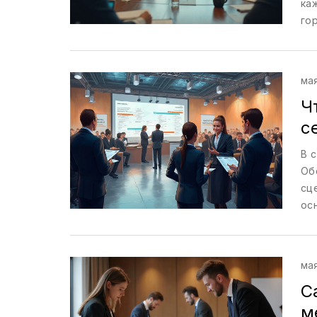
ка
го
од
по
пр
мая
пу
Ч
с
В 
Об
сц
ос
ис
вл
нов
мая
С
м