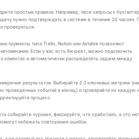
дрите простые правила. Например, «все запросы к бухгалте
дачу нужно подтверждать в системе в течение 24 часов». 
о проверяться.
струменты типа Trello, Notion или Airtable позволяют
напоминания. Если у вас есть бюджет, можно подключить
 о клиентах и автоматически распределять задачи между
измерение результатов. Выбирайте 2‑3 ключевых метрики (н
тво проведённых событий в месяц) и проверяйте их каждую 
орректируйте процесс.
а собирайте «уроки», фиксируйте, что сработало, а что нет
 помогут избежать повторения ошибок.
, а не разовый акт. Начните с малого, закрепляйте привычки,