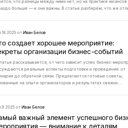
жется, что разницы между ними нет, но на практике нюансов
раздо больше — и они важны. В статье разберём, что же отл
ин формат мероприятия от другого, какие задачи решаются, 
добрать подходящий сценарий для своей компании. Подели
остыми лайфхаками, чтобы любое событие не превратилось 
 18 2025 от
Иван Белов
стую трату времени и денег.
то создает хорошее мероприятие:
екреты организации бизнес-событий
статье рассказывается, от чего зависит успех бизнес-меропр
суждаются реальные аспекты подготовки и проведения: от
енария до обратной связи. Предлагаются готовые советы,
нованные на опыте организаторов и результатах свежих
следований. Читатель поймет, как избежать провалов и окуп
ожения в событие. Разбираются детали, которые часто игн
ички.
 8 2025 от
Иван Белов
амый важный элемент успешного биз
ероприятия — внимание к деталям