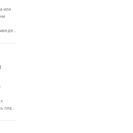
а или
они
риведём
юсь
знайте,
и
-
ых
ь план,
м живые