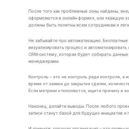
После того как проблемные зоны найдены, вне
оформляются в онлайн‑форме», или «каждую за
должны быть понятны всем сотрудникам и легк
Не забывайте про автоматизацию. Бесплатные ин
визуализировать процесс и автоматизировать 
CRM‑систему, которая будет собирать данные
менеджерами.
Контроль – это не контроль ради контроля, а 
время от заявки до закрытия сделки, количес
Если метрики отклоняются, ищите причину и к
Наконец, делайте выводы. После любого проект
записи станут базой для будущих инициатив и
И помните: хорошая организация – это привычка