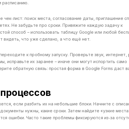
и расписанию.
е чек‑лист: поиск места, согласование даты, приглашение с
етях. Не забудьте про сроки. Привяжите каждую задачу к
стой способ – использовать таблицу Google или любой бесп
 видеть, что уже сделано, а что ещё нет.
переходите к пробному запуску. Проверьте звук, интернет,
ы, исправьте их заранее – иначе они могут испортить само
рите обратную связь: простая форма в Google Forms даст в
‑процессов
ется, если разбить их на небольшие блоки. Начните с описа
 документы нужны, какие сроки. Затем найдите «узкие места
тся ошибки. Часто такие проблемы фиксируются из‑за отсут