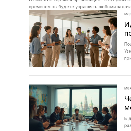
временем вы будете управлять любыми задачам
ма
И
п
По
Уз
пр
мая
Ч
м
В 
ра