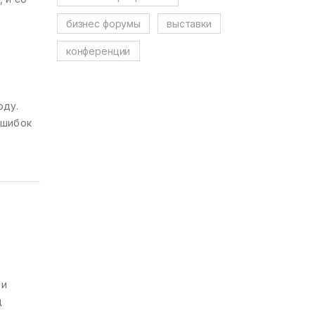
бизнес форумы
выставки
конференции
оду.
ошибок
 и
д