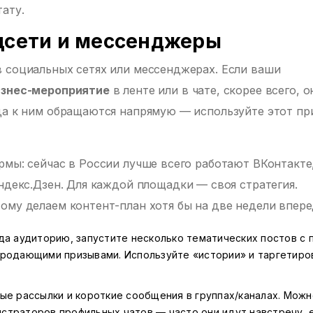
ату.
цсети и мессенджеры
 социальных сетях или мессенджерах. Если ваши
изнес-мероприятие
в ленте или в чате, скорее всего, о
гда к ним обращаются напрямую — используйте этот п
рмы: сейчас в России лучше всего работают ВКонтакте
ндекс.Дзен. Для каждой площадки — своя стратегия.
ому делаем контент-план хотя бы на две недели впере
да аудиторию, запустите несколько тематических постов с 
продающими призывами. Используйте «истории» и таргетиро
ные рассылки и короткие сообщения в группах/каналах. Можн
страторов профильных чатов — часто они идут навстречу, 