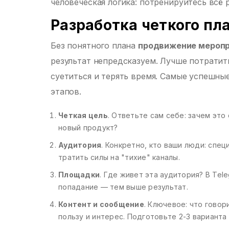
человеческая логика: потренируйтесь всё
Разработка четкого пла
Без понятного плана
продвижение мероп
результат непредсказуем. Лучше потратит
суетиться и терять время. Самые успешны
этапов.
Четкая цель
. Ответьте сам себе: зачем эт
новый продукт?
Аудитория
. Конкретно, кто ваши люди: спе
тратить силы на "тихие" каналы.
Площадки
. Где живет эта аудитория? В Tel
попадание — тем выше результат.
Контент и сообщение
. Ключевое: что говор
пользу и интерес. Подготовьте 2-3 вариант