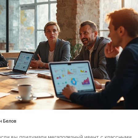
н Белов
если вы придумали мегаполезный ивент с классными