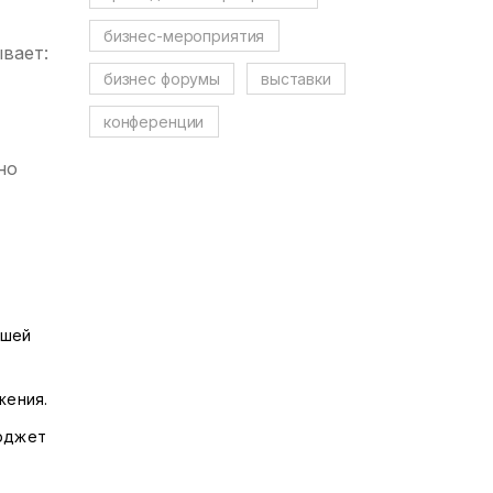
бизнес-мероприятия
ывает:
бизнес форумы
выставки
конференции
но
ашей
жения.
бюджет