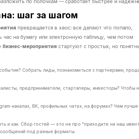
 разложить по полочкам — сработает быстрее и надёжне
на: шаг за шагом
риятия
превращается в хаос: все делают что попало,
ь час на бумагу или электронную таблицу, чем потом
е
бизнес-мероприятия
стартуют с простых, но понятн
о событие? Собрать лиды, познакомиться с партнерами, прод
циалисты, предприниматели, стартаперы, инвесторы? Чтобы 
egram-каналах, ВК, профильных чатах, на форумах? Чем лучше
ить и как. Сбор гостей — это не про "приходите на наш ивент
а сообщений под разные форматы.