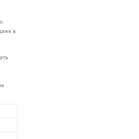
го
даже в
ать
ее