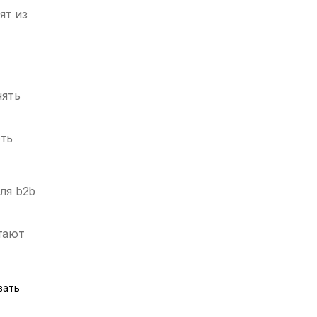
ят из
нять
еть
ля b2b
тают
вать