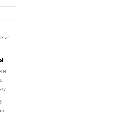
е из
ы
и и
сь
зу.
В
дят