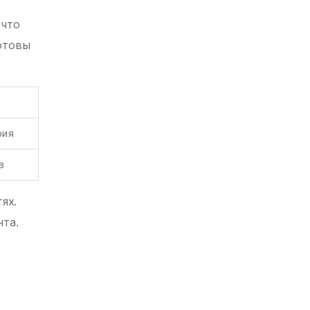
 что
отовы
рия
в
ях.
нта.
.