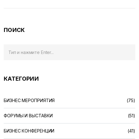
секреты успешного выполнения, делая акцент на важных
аспектах и интересных фактах. От конференций до
небольших встреч — каждый формат заслуживает
особого подхода. Погрузитесь в мир разнообразных
ПОИСК
сценариев и узнайте, как превратить каждое
мероприятие в удачный проект.
КАТЕГОРИИ
БИЗНЕС МЕРОПРИЯТИЯ
(75)
ФОРУМЫ И ВЫСТАВКИ
(51)
БИЗНЕС КОНФЕРЕНЦИИ
(41)