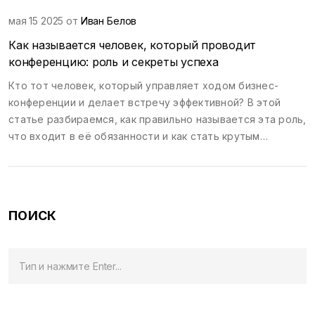
мая 15 2025 от
Иван Белов
Как называется человек, который проводит
конференцию: роль и секреты успеха
Кто тот человек, который управляет ходом бизнес-
конференции и делает встречу эффективной? В этой
статье разбираемся, как правильно называется эта роль,
что входит в её обязанности и как стать крутым
модератором. Узнаете, какими практическими приёмами
пользуются опытные ведущие и почему без них ни одна
крупная конференция не проходит гладко. Приведём
неожиданные факты и советы, которые помогут по-
ПОИСК
новому взглянуть на привычный формат деловых встреч.